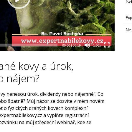
Ka
Exp
Ne
00:00
|
03:19
1.00x
ahé kovy a úrok,
o nájem?
ovy nenesou úrok, dividendy nebo nájemné“. Co
 nebo špatně? Můj názor se dozvíte v mém novém
ět o fyzických drahých kovech komplexní
expertnabilekovy.cz a vyplňte registrační
zvánku na můj středeční webinář, kde se