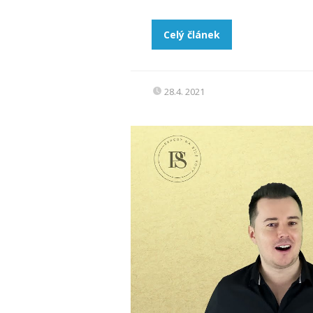
Celý článek
28.4. 2021
Video
přehrávač