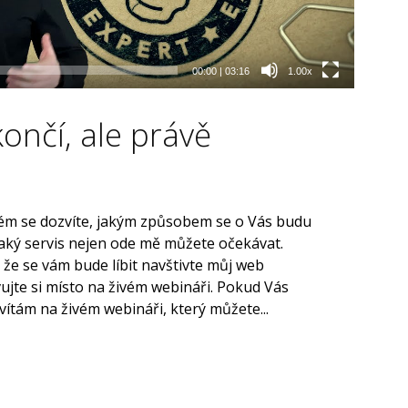
00:00
|
03:16
1.00x
končí, ale právě
erém se dozvíte, jakým způsobem se o Vás budu
 jaký servis nejen ode mě můžete očekávat.
, že se vám bude líbit navštivte můj web
ujte si místo na živém webináři. Pokud Vás
vítám na živém webináři, který můžete...