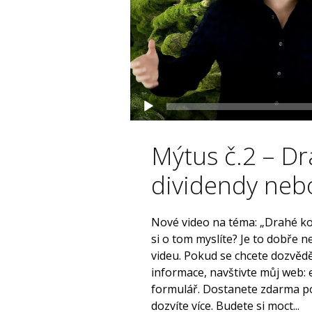
Mýtus č.2 – Dr
dividendy neb
Nové video na téma: „Drahé k
si o tom myslíte? Je to dobře
videu. Pokud se chcete dozvěd
informace, navštivte můj web: 
formulář. Dostanete zdarma po
dozvíte více. Budete si moct...