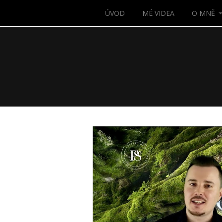
ÚVOD
MÉ VIDEA
O MNĚ
Video
přehrávač