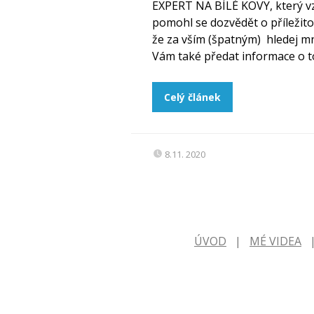
EXPERT NA BÍLÉ KOVY, který vz
pomohl se dozvědět o příležitos
že za vším (špatným) hledej m
Vám také předat informace o t
Celý článek
8.11. 2020
ÚVOD
MÉ VIDEA