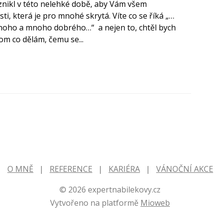
nikl v této nelehké době, aby Vám všem
ti, která je pro mnohé skrytá. Víte co se říká „…
noho a mnoho dobrého…“ a nejen to, chtěl bych
om co dělám, čemu se...
O MNĚ
REFERENCE
KARIÉRA
VÁNOČNÍ AKCE
© 2026 expertnabilekovy.cz
Vytvořeno na platformě
Mioweb