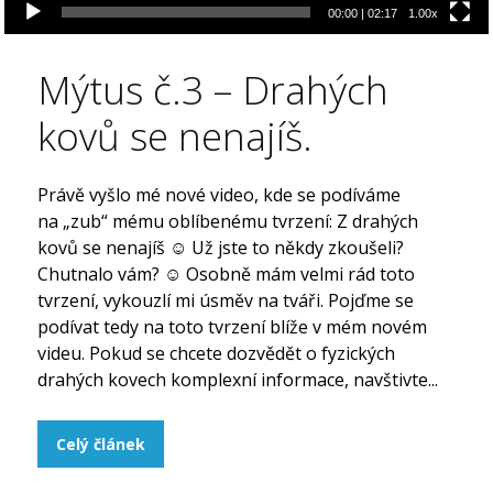
00:00
|
02:17
1.00x
Mýtus č.3 – Drahých
kovů se nenajíš.
Právě vyšlo mé nové video, kde se podíváme
na „zub“ mému oblíbenému tvrzení: Z drahých
kovů se nenajíš ☺ Už jste to někdy zkoušeli?
Chutnalo vám? ☺ Osobně mám velmi rád toto
tvrzení, vykouzlí mi úsměv na tváři. Pojďme se
podívat tedy na toto tvrzení blíže v mém novém
videu. Pokud se chcete dozvědět o fyzických
drahých kovech komplexní informace, navštivte...
Celý článek