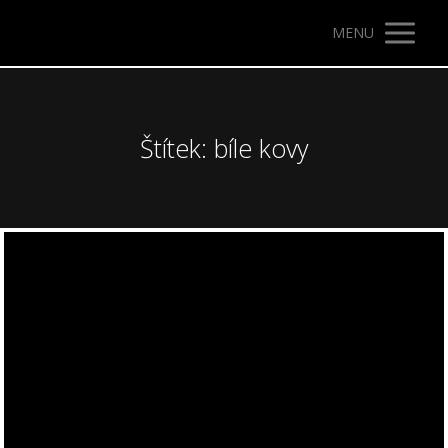
MENU
Štítek: bíle kovy
Video
přehrávač