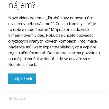
nájem?
Nové video na téma: „Drahé kovy nenesou úrok,
dividendy nebo nájemné“. Co si o tom myslíte? Je
to dobře nebo špatně? Můj názor se dozvíte
v mém novém videu. Pokud se chcete dozvědět
o fyzických drahých kovech komplexní informace,
navštivte můj web: expertnabilekovy.cz a vyplňte
registrační formulář. Dostanete zdarma pozvánku
na můj středeční webinář, kde se dozvíte více.
Budete si moct...
Celý článek
28.4. 2021