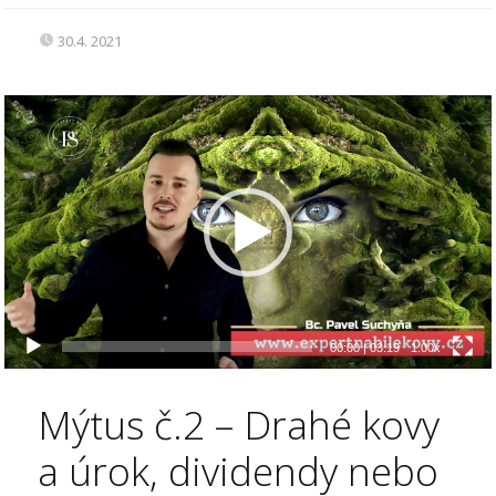
30.4. 2021
Video
přehrávač
00:00
|
03:19
1.00x
Mýtus č.2 – Drahé kovy
a úrok, dividendy nebo