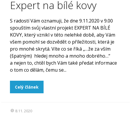
Expert na bílé kovy
S radostí Vám oznamuji, že dne 9.11.2020 v 9.00
spouštím svůj vlastní projekt EXPERT NA BÍLÉ
KOVY, který vznikl v této nelehké době, aby Vám
všem pomohl se dozvědět o příležitosti, která je
pro mnohé skrytá. Víte co se říká „…že za vším
(špatným) hledej mnoho a mnoho dobrého…“
a nejen to, chtěl bych Vám také předat informace
o tom co dělám, čemu se...
Celý článek
8.11. 2020