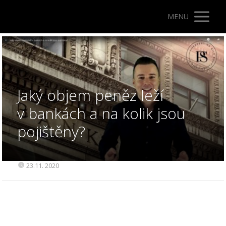
MENU
Jaký objem peněz leží
v bankách a na kolik jsou
pojištěny?
23.11. 2020