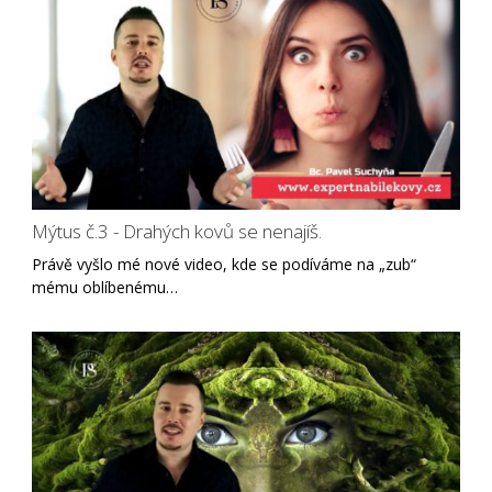
Mýtus č.3 - Drahých kovů se nenajíš.
Právě vyšlo mé nové video, kde se podíváme na „zub“
mému oblíbenému…