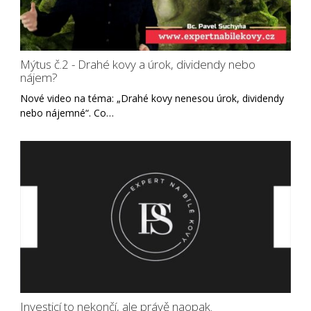
Mýtus č.2 - Drahé kovy a úrok, dividendy nebo
nájem?
Nové video na téma: „Drahé kovy nenesou úrok, dividendy
nebo nájemné“. Co…
Investicí to nekončí, ale právě naopak.