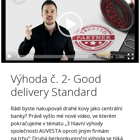
00:00
|
04:14
1.00x
Výhoda č. 2- Good
delivery Standard
Rádi byste nakupovali drahé kovy jako centrální
banky? Právě vyšlo mé nové video, ve kterém
pokračujeme v tématu „3 hlavní výhody
společnosti AUVESTA oproti jiným firmám
na trhu“: Druhá bezkonkurenční výhoda se týká