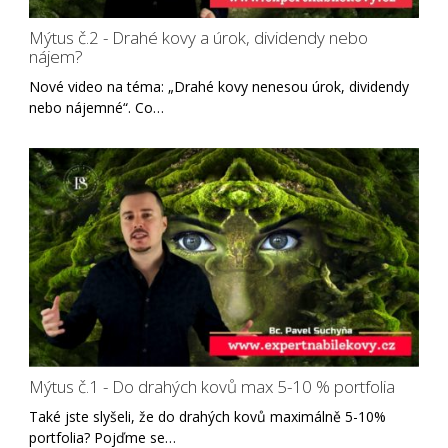
Mýtus č.2 - Drahé kovy a úrok, dividendy nebo
nájem?
Nové video na téma: „Drahé kovy nenesou úrok, dividendy
nebo nájemné“. Co…
Mýtus č.1 - Do drahých kovů max 5-10 % portfolia
Také jste slyšeli, že do drahých kovů maximálně 5-10%
portfolia? Pojďme se…