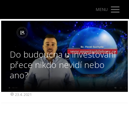
MENU
Do budoucna u investování
přece nikdo nevidí nebo
ano?
23.4. 2021