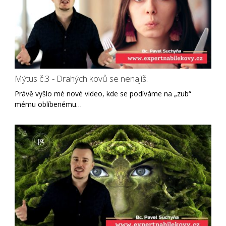
Mýtus č.3 - Drahých kovů se nenajíš.
Právě vyšlo mé nové video, kde se podíváme na „zub“
mému oblíbenému…